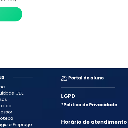
us
Portal do aluno
me
uldade CDL
LGPD
sos
*Política de Privacidade
tal do
fessor
lioteca
Horário de atendimento
ágio e Emprego