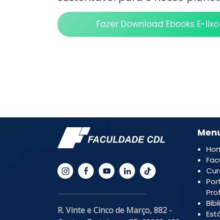
Fazer Download Ebooks E-lixo
Men
Ho
Fac
Cur
Por
Pro
Bib
R. Vinte e Cinco de Março, 882 -
Est