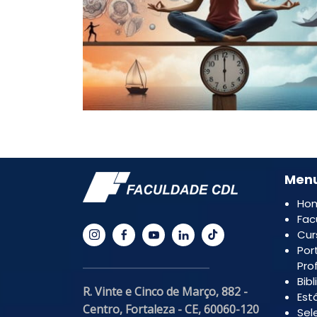
Men
Ho
Fac
Cur
Por
Pro
Bib
R. Vinte e Cinco de Março, 882 -
Est
Centro, Fortaleza - CE, 60060-120
Sel