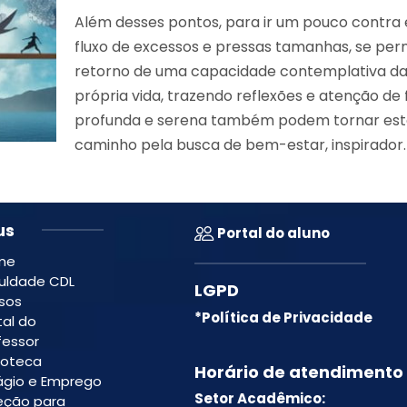
Além desses pontos, para ir um pouco contra 
fluxo de excessos e pressas tamanhas, se perm
retorno de uma capacidade contemplativa d
própria vida, trazendo reflexões e atenção de
profunda e serena também podem tornar es
caminho pela busca de bem-estar, inspirador.
us
Portal do aluno
me
uldade CDL
LGPD
sos
*Política de Privacidade
tal do
fessor
lioteca
Horário de atendimento
ágio e Emprego
Setor Acadêmico:
eção para