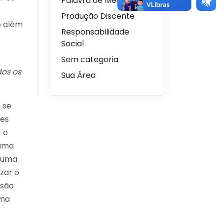
Palavra de Mestre
s
Produção Discente
o além
Responsabilidade
Social
Sem categoria
dos os
Sua Área
 se
tes
 o
 uma
r uma
izar o
 são
uma