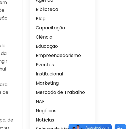
Agenda
tem
Biblioteca
de
nsão
Blog
Capacitação
Ciência
 do
Educação
 da
Empreendedorismo
ngir
Eventos
hul
Institucional
Marketing
Para
e de
Mercado de Trabalho
NAF
Negócios
pa, de
Notícias
m-se