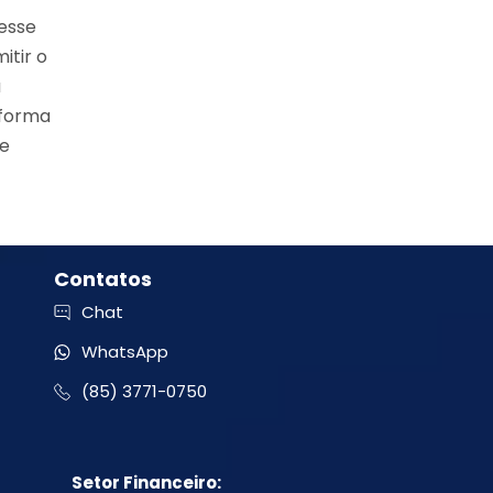
esse
itir o
a
 forma
te
Contatos
Chat
WhatsApp
(85) 3771-0750
Setor Financeiro: