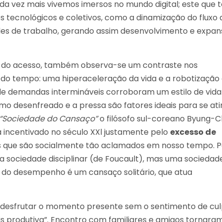
ada vez mais vivemos imersos no mundo digital; este que 
tecnológicos e coletivos, como a dinamização do fluxo 
es de trabalho, gerando assim desenvolvimento e expa
o do acesso, também observa-se um contraste nos
do tempo: uma hiperaceleração da vida e a robotização
de demandas intermináveis corroboram um estilo de vida
 desenfreado e a pressa são fatores ideais para se ati
“Sociedade do Cansaço”
o filósofo sul-coreano Byung-C
incentivado no século XXl justamente pelo
excesso de
s que são socialmente tão aclamados em nosso tempo. 
 a sociedade disciplinar (de Foucault), mas uma sociedad
do desempenho é um cansaço solitário, que atua
 desfrutar o momento presente sem o sentimento de cul
is produtiva”. Encontro com familiares e amigos tornara