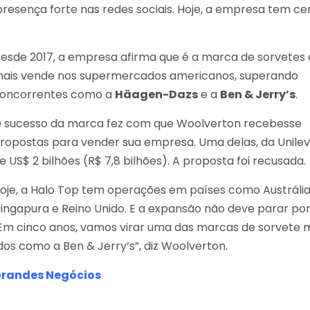
resença forte nas redes sociais. Hoje, a empresa tem ce
esde 2017, a empresa afirma que é a marca de sorvetes
ais vende nos supermercados americanos, superando
oncorrentes como a
Häagen-Dazs
e a
Ben & Jerry’s
.
 sucesso da marca fez com que Woolverton recebesse
ropostas para vender sua empresa. Uma delas, da Unileve
e US$ 2 bilhões (R$ 7,8 bilhões). A proposta foi recusada.
oje, a Halo Top tem operações em países como Austrália
ingapura e Reino Unido. E a expansão não deve parar por 
Em cinco anos, vamos virar uma das marcas de sorvete 
s como a Ben & Jerry’s”, diz Woolverton.
Grandes Negócios