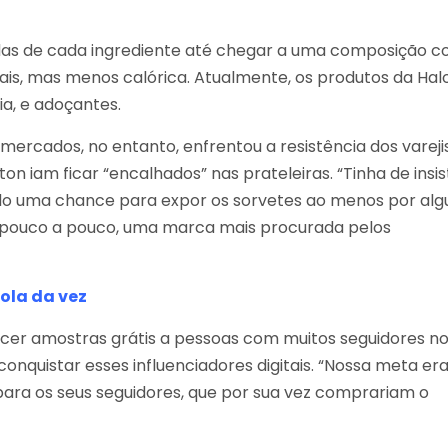
as de cada ingrediente até chegar a uma composição 
ais, mas menos calórica. Atualmente, os produtos da Hal
a, e adoçantes.
mercados, no entanto, enfrentou a resistência dos vareji
 iam ficar “encalhados” nas prateleiras. “Tinha de insist
o uma chance para expor os sorvetes ao menos por alg
ou, pouco a pouco, uma marca mais procurada pelos
ola da vez
ecer amostras grátis a pessoas com muitos seguidores n
onquistar esses influenciadores digitais. “Nossa meta era
ara os seus seguidores, que por sua vez comprariam o