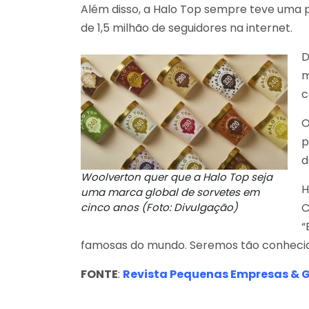
Além disso, a Halo Top sempre teve uma p
de 1,5 milhão de seguidores na internet.
D
m
c
O
p
d
Woolverton quer que a Halo Top seja
H
uma marca global de sorvetes em
cinco anos (Foto: Divulgação)
C
“
famosas do mundo. Seremos tão conhecido
FONTE
:
Revista Pequenas Empresas & 