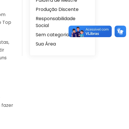
Palavra de Mestre
Produção Discente
com
Responsabilidade
o Top
Social
Sem categoria
stas,
Sua Área
ir
uns
o
 fazer