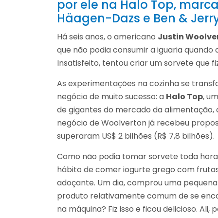
por ele na Halo Top, marc
Häagen-Dazs e Ben & Jerry
Há seis anos, o americano
Justin Woolve
que não podia consumir a iguaria quando qu
Insatisfeito, tentou criar um sorvete que 
As experimentações na cozinha se tran
negócio de muito sucesso: a
Halo Top
, u
de gigantes do mercado da alimentação,
negócio de Woolverton já recebeu propo
superaram US$ 2 bilhões (R$ 7,8 bilhões).
Como não podia tomar sorvete toda hora,
hábito de comer iogurte grego com frutas 
adoçante. Um dia, comprou uma pequena 
produto relativamente comum de se encont
na máquina? Fiz isso e ficou delicioso. Al