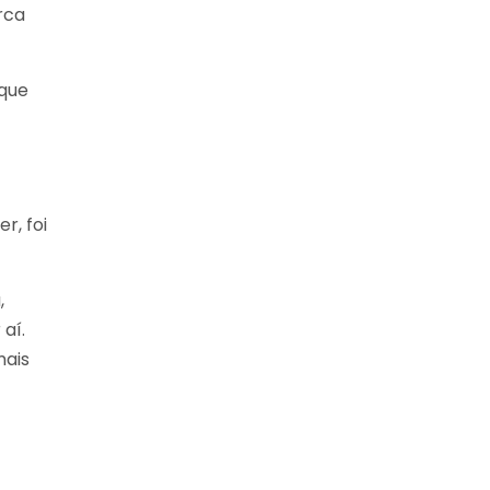
rca
 que
r, foi
,
aí.
mais