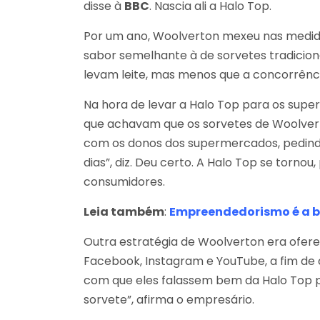
disse à
BBC
. Nascia ali a Halo Top.
Por um ano, Woolverton mexeu nas medid
sabor semelhante à de sorvetes tradicion
levam leite, mas menos que a concorrênci
Na hora de levar a Halo Top para os super
que achavam que os sorvetes de Woolverton
com os donos dos supermercados, pedind
dias”, diz. Deu certo. A Halo Top se torn
consumidores.
Leia também
:
Empreendedorismo é a b
Outra estratégia de Woolverton era ofer
Facebook, Instagram e YouTube, a fim de c
com que eles falassem bem da Halo Top p
sorvete”, afirma o empresário.