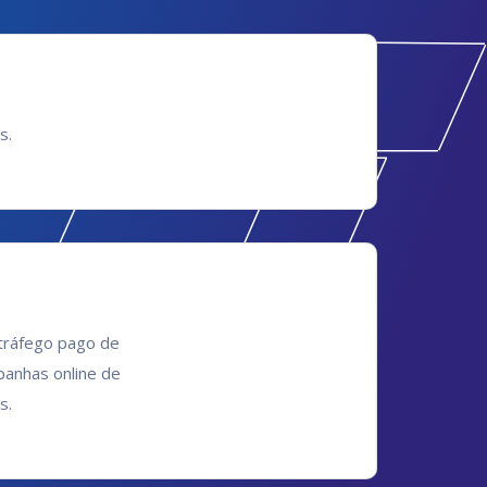
s.
tráfego pago de
panhas online de
s.