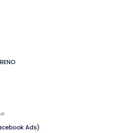
RRENO
al
acebook Ads)