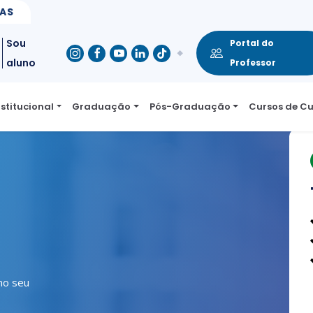
SAS
Sou
Portal do
aluno
Professor
nstitucional
Graduação
Pós-Graduação
Cursos de C
no seu