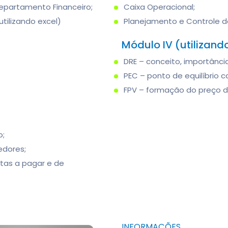
Departamento Financeiro;
Caixa Operacional;
utilizando excel)
Planejamento e Controle do
Módulo IV (utilizand
DRE – conceito, importância
PEC – ponto de equilíbrio co
FPV – formação do preço d
o;
dores;
tas a pagar e de
INFORMAÇÕES