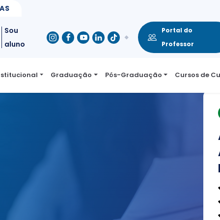
SAS
Sou
Portal do
aluno
Professor
nstitucional
Graduação
Pós-Graduação
Cursos de C