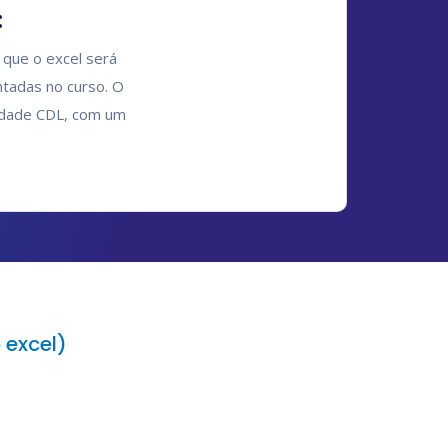
:
á que o excel será
ntadas no curso. O
uldade CDL, com um
o excel)