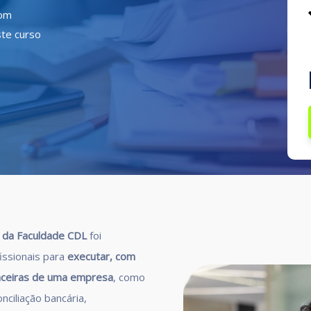
com
ste curso
o da Faculdade CDL
foi
issionais para
executar, com
nanceiras de uma empresa
, como
nciliação bancária,