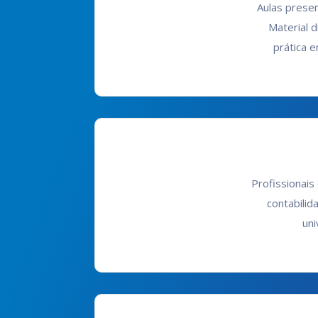
Aulas presen
Material 
prática e
Profissionais
contabilid
uni